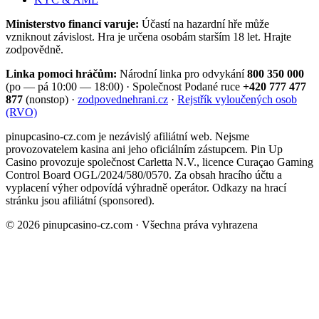
Ministerstvo financí varuje:
Účastí na hazardní hře může
vzniknout závislost. Hra je určena osobám starším 18 let. Hrajte
zodpovědně.
Linka pomoci hráčům:
Národní linka pro odvykání
800 350 000
(po — pá 10:00 — 18:00) · Společnost Podané ruce
+420 777 477
877
(nonstop) ·
zodpovednehrani.cz
·
Rejstřík vyloučených osob
(RVO)
pinupcasino-cz.com je nezávislý afiliátní web. Nejsme
provozovatelem kasina ani jeho oficiálním zástupcem. Pin Up
Casino provozuje společnost Carletta N.V., licence Curaçao Gaming
Control Board OGL/2024/580/0570. Za obsah hracího účtu a
vyplacení výher odpovídá výhradně operátor. Odkazy na hrací
stránku jsou afiliátní (sponsored).
©
2026
pinupcasino-cz.com · Všechna práva vyhrazena