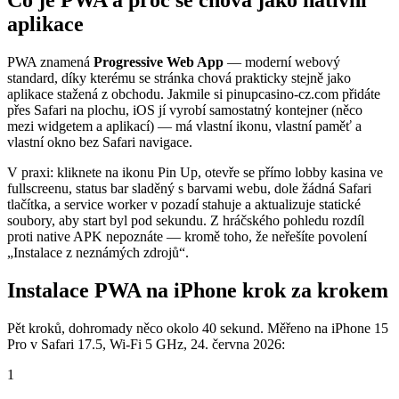
Co je PWA a proč se chová jako nativní
aplikace
PWA znamená
Progressive Web App
— moderní webový
standard, díky kterému se stránka chová prakticky stejně jako
aplikace stažená z obchodu. Jakmile si pinupcasino-cz.com přidáte
přes Safari na plochu, iOS jí vyrobí samostatný kontejner (něco
mezi widgetem a aplikací) — má vlastní ikonu, vlastní paměť a
vlastní okno bez Safari navigace.
V praxi: kliknete na ikonu Pin Up, otevře se přímo lobby kasina ve
fullscreenu, status bar sladěný s barvami webu, dole žádná Safari
tlačítka, a service worker v pozadí stahuje a aktualizuje statické
soubory, aby start byl pod sekundu. Z hráčského pohledu rozdíl
proti native APK nepoznáte — kromě toho, že neřešíte povolení
„Instalace z neznámých zdrojů“.
Instalace PWA na iPhone krok za krokem
Pět kroků, dohromady něco okolo 40 sekund. Měřeno na iPhone 15
Pro v Safari 17.5, Wi-Fi 5 GHz, 24. června 2026:
1