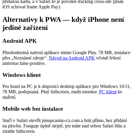
přidanou kartu, a v Safari že je povolen tracking cross-site (jinak
iOS schoval frame Apple Pay).
Alternativy k PWA — když iPhone není
jediné zařízení
Android APK
Plnohodnotná nativní aplikace mimo Google Play. 78 MB, instalace
přes „Neznámé zdroje“.
Návod na Android APK
včetně řešení
antivirus false-positive.
Windows klient
Pro hraní na PC je k dispozici desktop aplikace pro Windows 10/11,
78 MB, podepsaná. Plný fullscreen, multi-monitor.
PC klient
ke
stažení.
Mobile web bez instalace
Stačí v Safari otevřít pinupcasino-cz.com a hrát přímo, bez přidání
na plochu. Funguje úplně stejně, jen máte nad sebou Safari lištu a
ztratíte fullscreen.