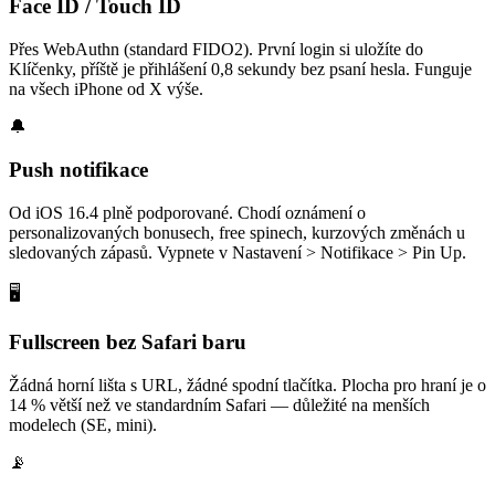
Face ID / Touch ID
Přes WebAuthn (standard FIDO2). První login si uložíte do
Klíčenky, příště je přihlášení 0,8 sekundy bez psaní hesla. Funguje
na všech iPhone od X výše.
🔔
Push notifikace
Od iOS 16.4 plně podporované. Chodí oznámení o
personalizovaných bonusech, free spinech, kurzových změnách u
sledovaných zápasů. Vypnete v Nastavení > Notifikace > Pin Up.
🖥️
Fullscreen bez Safari baru
Žádná horní lišta s URL, žádné spodní tlačítka. Plocha pro hraní je o
14 % větší než ve standardním Safari — důležité na menších
modelech (SE, mini).
📡