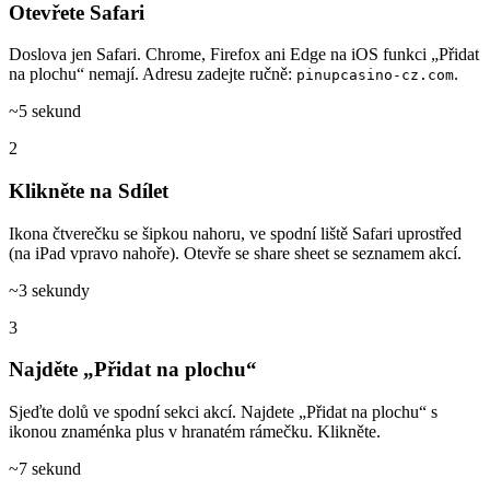
Otevřete Safari
Doslova jen Safari. Chrome, Firefox ani Edge na iOS funkci „Přidat
na plochu“ nemají. Adresu zadejte ručně:
.
pinupcasino-cz.com
~5 sekund
2
Klikněte na Sdílet
Ikona čtverečku se šipkou nahoru, ve spodní liště Safari uprostřed
(na iPad vpravo nahoře). Otevře se share sheet se seznamem akcí.
~3 sekundy
3
Najděte „Přidat na plochu“
Sjeďte dolů ve spodní sekci akcí. Najdete „Přidat na plochu“ s
ikonou znaménka plus v hranatém rámečku. Klikněte.
~7 sekund