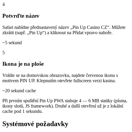
4
Potvrďte název
Safari nabídne přednastavený název „Pin Up Casino CZ“. Můžete
zkrátit (např. „Pin Up“) a kliknout na Přidat vpravo nahoře.
~5 sekund
5
Ikona je na ploše
Vrátíte se na domovskou obrazovku, najdete červenou ikonu s
motivem PIN UP. Klepnutím otevřete fullscreen verzi kasina.
~20 sekund cache
Při prvním spuštění Pin Up PWA stahuje 4 — 6 MB statiky (písma,
ikony slotů, JS framework). Druhé a další otevření už je z lokální
cache pod 1 sekundu.
Systémové požadavky