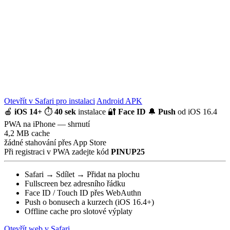
Otevřít v Safari pro instalaci
Android APK
🍎
iOS 14+
⏱️
40 sek
instalace
🔐
Face ID
🔔
Push
od iOS 16.4
PWA na iPhone — shrnutí
4,2 MB cache
žádné stahování přes App Store
Při registraci v PWA zadejte kód
PINUP25
Safari → Sdílet → Přidat na plochu
Fullscreen bez adresního řádku
Face ID / Touch ID přes WebAuthn
Push o bonusech a kurzech (iOS 16.4+)
Offline cache pro slotové výplaty
Otevřít web v Safari