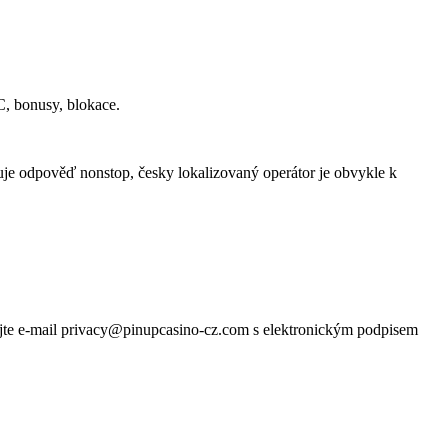
, bonusy, blokace.
uje odpověď nonstop, česky lokalizovaný operátor je obvykle k
jte e-mail
privacy@pinupcasino-cz.com
s elektronickým podpisem