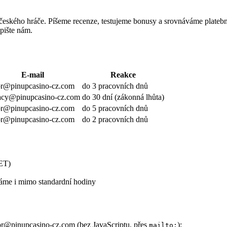
eského hráče. Píšeme recenze, testujeme bonusy a srovnáváme platební
pište nám.
E-mail
Reakce
or@pinupcasino-cz.com
do 3 pracovních dnů
acy@pinupcasino-cz.com
do 30 dní (zákonná lhůta)
or@pinupcasino-cz.com
do 5 pracovních dnů
or@pinupcasino-cz.com
do 2 pracovních dnů
ET)
áme i mimo standardní hodiny
or@pinupcasino-cz.com
(bez JavaScriptu, přes
):
mailto: