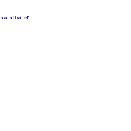
rcadlo
Hrát teď