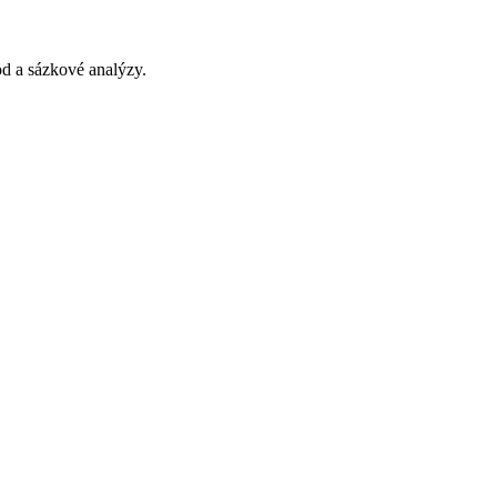
od a sázkové analýzy.